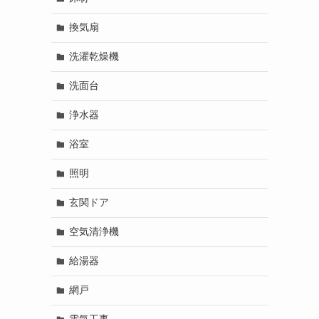
換気扇
洗濯乾燥機
洗面台
浄水器
浴室
照明
玄関ドア
空気清浄機
給湯器
網戸