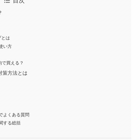
目次
？
プとは
使い方
均で買える？
対策方法とは
でよくある質問
関する総括