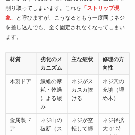
削り取ってしまいます。これを
「ストリップ現
象」
と呼びますが、こうなるともう一度同じネジ
を差し込んでも、全く固定されなくなってしまい
ます。
材質
劣化のメ
主な症状
修理の方
カニズム
向性
木製ドア
繊維の摩
ネジがス
ネジ穴の
耗・乾燥
カスカ抜
充填（埋
による緩
ける
め木）
み
金属製ド
ネジ山の
ネジが空
ネジ径拡
ア
破断（ス
転して締
大 or 特