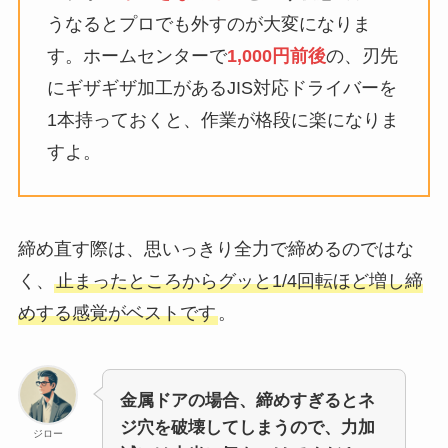
うなるとプロでも外すのが大変になりま
す。ホームセンターで
1,000円前後
の、刃先
にギザギザ加工があるJIS対応ドライバーを
1本持っておくと、作業が格段に楽になりま
すよ。
締め直す際は、思いっきり全力で締めるのではな
く、
止まったところからグッと1/4回転ほど増し締
めする感覚がベストです
。
金属ドアの場合、締めすぎるとネ
ジ穴を破壊してしまうので、力加
ジロー