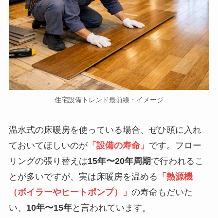
住宅設備トレンド最前線・イメージ
温水式の床暖房を使っている場合、ぜひ頭に入れ
ておいてほしいのが
「設備の寿命」
です。フロー
リングの張り替えは
15年〜20年周期
で行われるこ
とが多いですが、実は床暖房を温める
「熱源機
（ボイラーやヒートポンプ）」
の寿命もだいた
い、
10年〜15年
と言われています。