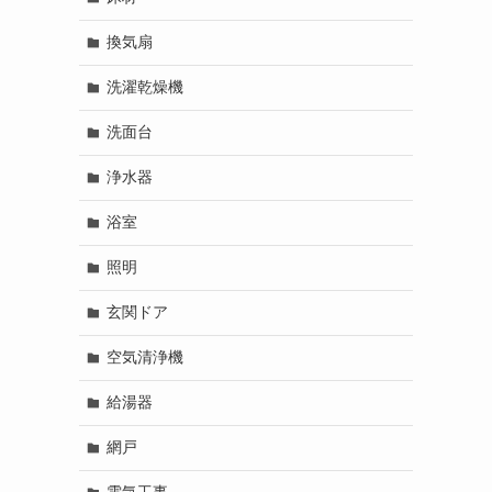
換気扇
洗濯乾燥機
洗面台
浄水器
浴室
照明
玄関ドア
空気清浄機
給湯器
網戸