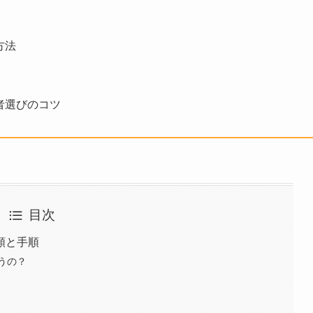
方法
者選びのコツ
目次
類と手順
うの？