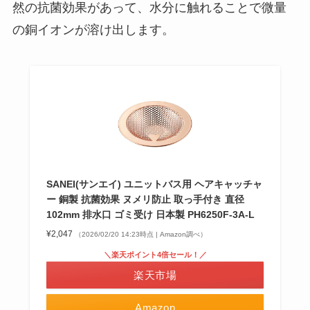
然の抗菌効果があって、水分に触れることで微量
の銅イオンが溶け出します。
SANEI(サンエイ) ユニットバス用 ヘアキャッチャ
ー 銅製 抗菌効果 ヌメリ防止 取っ手付き 直径
102mm 排水口 ゴミ受け 日本製 PH6250F-3A-L
¥2,047
（2026/02/20 14:23時点 | Amazon調べ）
＼楽天ポイント4倍セール！／
楽天市場
Amazon