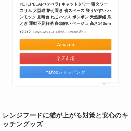
PETEPELA(ぺテぺラ) キャットタワー 猫タワー
スリム 大型猫 据え置き 省スペース 登りやすい ハ
ンモック 見晴台 ねこハウス ボンボン 天然麻紐 爪
とぎ 運動不足解消 多頭飼い ベージュ 高さ143cm
¥6,980
（2024/12/31 15:43時点 | Amazon調べ）
Amazon
楽天市場
Yahooショッピング
ポチップ
レンジフードに猫が上がる対策と安心のキ
ッチングッズ