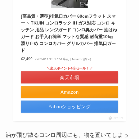
[高品質・薄型]排気口カバー 60cmフラット スマ
ート TKUIN コンロラック IH ガス対応 コンロ キ
ッチン 用品 レンジガード コンロ奥カバー 油はね
ガード お手入れ簡単 マットな質感 耐荷重10kg
滑り止め コンロカバー グリルカバー 排気口ガー
ド
¥2,499
（2024/11/15 17:51時点 | Amazon調べ）
＼楽天ポイント4倍セール！／
楽天市場
Amazon
Yahooショッピング
ポチップ
油が飛び散るコンロ周辺にも、物を置いてしまっ