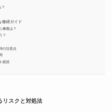
？
る？
な修繕ガイド
ら修復は？
う？
時の注意点
問
ト総括
るリスクと対処法