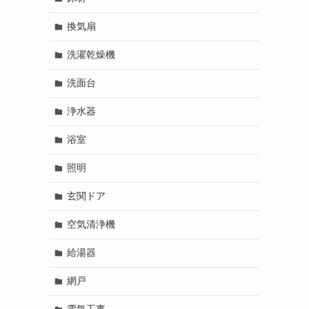
換気扇
洗濯乾燥機
洗面台
浄水器
浴室
照明
玄関ドア
空気清浄機
給湯器
網戸