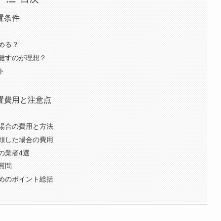
置条件
める？
離すのが理想？
ト
置費用と注意点
場合の費用と方法
頼した場合の費用
の業者4選
質問
めのポイント総括