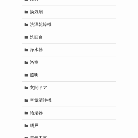
換気扇
洗濯乾燥機
洗面台
浄水器
浴室
照明
玄関ドア
空気清浄機
給湯器
網戸